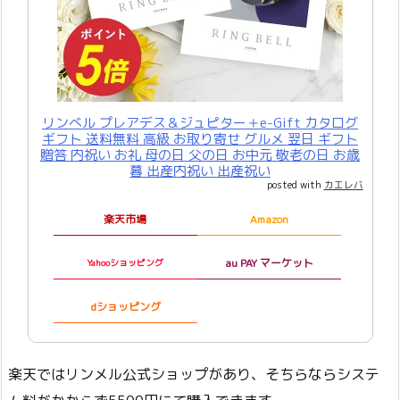
リンべル プレアデス＆ジュピター＋e-Gift カタログ
ギフト 送料無料 高級 お取り寄せ グルメ 翌日 ギフト
贈答 内祝い お礼 母の日 父の日 お中元 敬老の日 お歳
暮 出産内祝い 出産祝い
posted with
カエレバ
楽天市場
Amazon
au PAY マーケット
Yahooショッピング
dショッピング
楽天ではリンメル公式ショップがあり、そちらならシステ