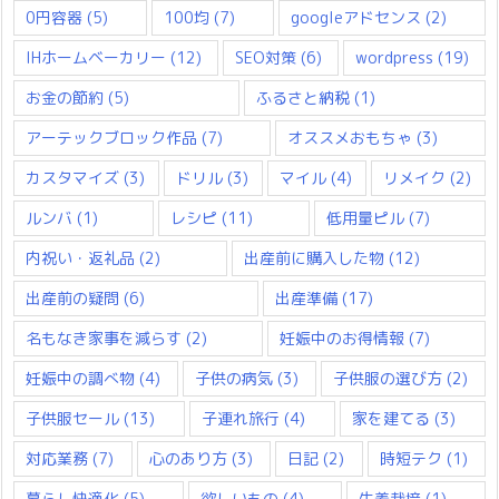
0円容器
(5)
100均
(7)
googleアドセンス
(2)
IHホームベーカリー
(12)
SEO対策
(6)
wordpress
(19)
お金の節約
(5)
ふるさと納税
(1)
アーテックブロック作品
(7)
オススメおもちゃ
(3)
カスタマイズ
(3)
ドリル
(3)
マイル
(4)
リメイク
(2)
ルンバ
(1)
レシピ
(11)
低用量ピル
(7)
内祝い・返礼品
(2)
出産前に購入した物
(12)
出産前の疑問
(6)
出産準備
(17)
名もなき家事を減らす
(2)
妊娠中のお得情報
(7)
妊娠中の調べ物
(4)
子供の病気
(3)
子供服の選び方
(2)
子供服セール
(13)
子連れ旅行
(4)
家を建てる
(3)
対応業務
(7)
心のあり方
(3)
日記
(2)
時短テク
(1)
暮らし快適化
(5)
欲しいもの
(4)
生姜栽培
(1)