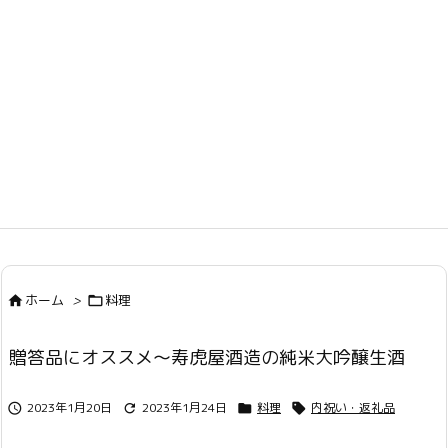
ホーム
>
料理


贈答品にオススメ〜寿虎屋酒造の純米大吟醸生酒
2023年1月20日
2023年1月24日
料理
内祝い・返礼品



