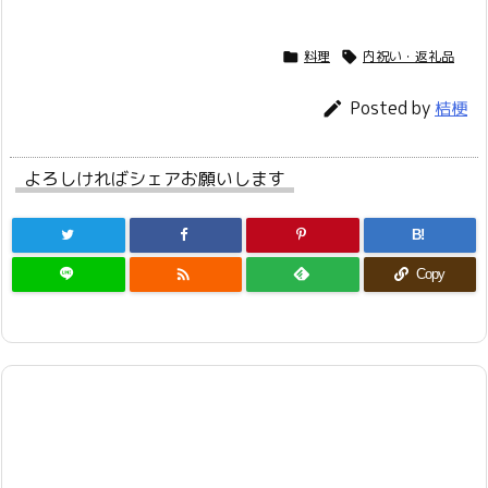
料理
内祝い・返礼品


Posted by

桔梗
よろしければシェアお願いします
B!

Copy