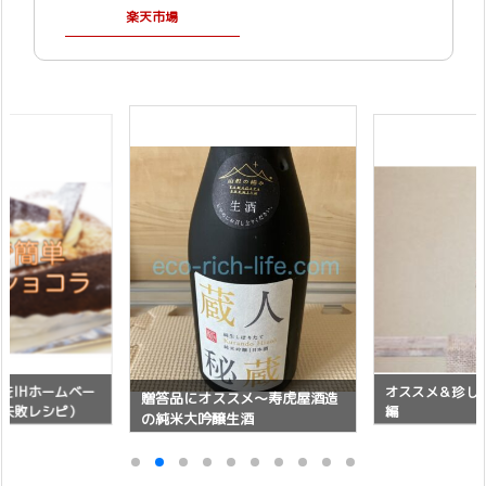
楽天市場
をIHホームベー
オススメ＆珍し
贈答品にオススメ〜寿虎屋酒造
（失敗レシピ）
編
の純米大吟醸生酒