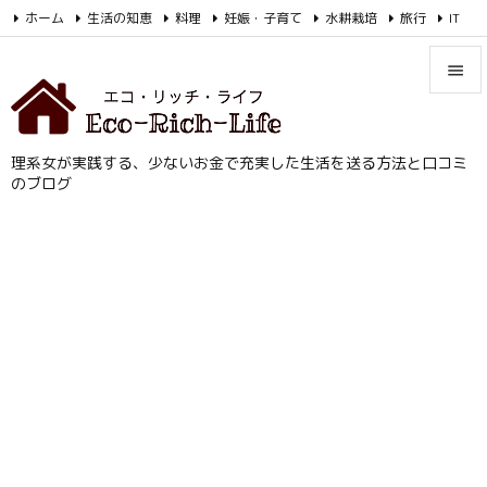
/AdSenseの自動広告コード
ホーム
生活の知恵
料理
妊娠・子育て
水耕栽培
旅行
IT
お金

Feedly
RSS


メニュ
理系女が実践する、少ないお金で充実した生活を送る方法と口コミ

のブログ
サイド

前へ

次へ

検索