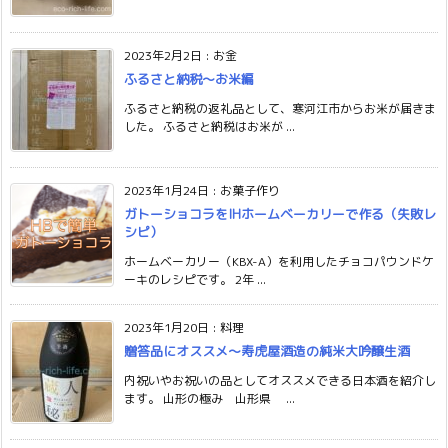
2023年2月2日
:
お金
ふるさと納税〜お米編
ふるさと納税の返礼品として、寒河江市からお米が届きま
した。 ふるさと納税はお米が ...
2023年1月24日
:
お菓子作り
ガトーショコラをIHホームベーカリーで作る（失敗レ
シピ）
ホームベーカリー（KBX-A）を利用したチョコパウンドケ
ーキのレシピです。 2年 ...
2023年1月20日
:
料理
贈答品にオススメ〜寿虎屋酒造の純米大吟醸生酒
内祝いやお祝いの品としてオススメできる日本酒を紹介し
ます。 山形の極み 山形県 ...