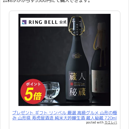
ム料がかからず5500円にて購入できます。
プレゼント ギフト リンベル 厳選 高級グルメ 山形の極
み 山形県 寿虎屋酒造 純米大吟醸生酒 蔵人秘蔵 720ml
posted with
カエレバ