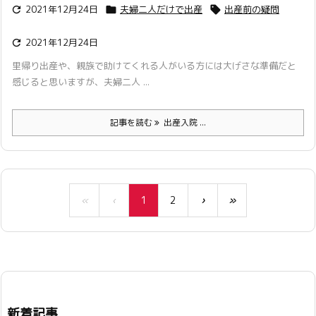
2021年12月24日
夫婦二人だけで出産
出産前の疑問



2021年12月24日

里帰り出産や、親族で助けてくれる人がいる方には大げさな準備だと
感じると思いますが、夫婦二人 ...
記事を読む
出産入院 ...
«
‹
1
2
›
»
新着記事