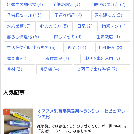
妊娠中の調べ物
(4)
子供の病気
(3)
子供服の選び方
(2)
子供服セール
(13)
子連れ旅行
(4)
家を建てる
(3)
対応業務
(7)
心のあり方
(3)
日記
(2)
時短テク
(1)
暮らし快適化
(5)
欲しいもの
(4)
生姜栽培
(1)
生活を便利にするもの
(5)
節約
(14)
自作肥料
(8)
覚え書き
(1)
調理器具
(7)
途中下車を活用
(3)
食材
(2)
食洗機
(4)
８万円で出産準備
(7)
人気記事
オススメ乳首用保湿剤〜ランシノーとピュアレー
ンの比...
妊娠前までは存在すら知りませんでしたが、世の中には
「乳頭ケアクリーム」なるものが...