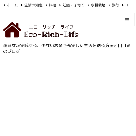
/AdSenseの自動広告コード
ホーム
生活の知恵
料理
妊娠・子育て
水耕栽培
旅行
IT
お金

Feedly
RSS


メニュ
理系女が実践する、少ないお金で充実した生活を送る方法と口コミ

のブログ
サイド

前へ

次へ

検索