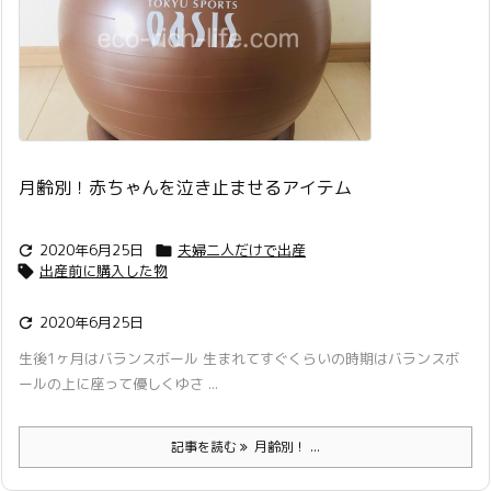
月齢別！赤ちゃんを泣き止ませるアイテム
2020年6月25日
夫婦二人だけで出産


出産前に購入した物

2020年6月25日

生後1ヶ月はバランスボール 生まれてすぐくらいの時期はバランスボ
ールの上に座って優しくゆさ ...
記事を読む
月齢別！ ...