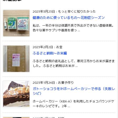
2023年3月23日
:
もっと早くに知りたかった
健康のために使っているもの〜花粉症シーズン
私は、一年の半分は体調不良で外出ができない虚弱体質。
色々な薬やサプリや器具を使っ ...
2023年2月2日
:
お金
ふるさと納税〜お米編
ふるさと納税の返礼品として、寒河江市からお米が届きま
した。 ふるさと納税はお米が ...
2023年1月24日
:
お菓子作り
ガトーショコラをIHホームベーカリーで作る（失敗レ
シピ）
ホームベーカリー（KBX-A）を利用したチョコパウンドケ
ーキのレシピです。 2年 ...