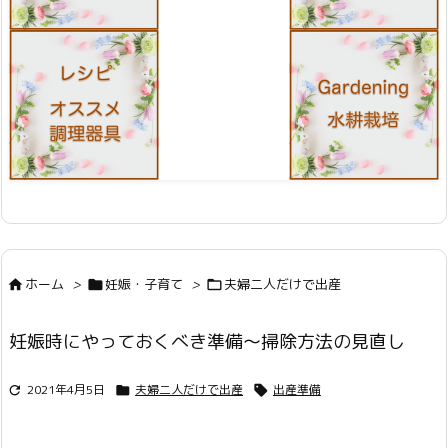
ホーム
>
妊娠・子育て
>
夫婦二人だけで出産



妊娠時にやっておくべき準備〜掃除方法の見直し
2021年4月5日
夫婦二人だけで出産
出産準備


