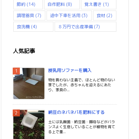
節約
(14)
自作肥料
(8)
覚え書き
(1)
調理器具
(7)
途中下車を活用
(3)
食材
(2)
食洗機
(4)
８万円で出産準備
(7)
人気記事
授乳用ソファーを購入
物を買わない主義で、ほとんど物のない
家でしたが、赤ちゃんを迎えるにあた
り、家具の...
納豆のネバネバを肥料にする
土には乳酸菌・納豆菌・酵母などがバラ
ンスよく生息していることが植物を育て
る上で重...