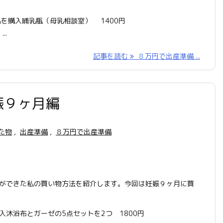
品を購入哺乳瓶（母乳相談室） 1400円
.
記事を読む
８万円で出産準備 ...
娠９ヶ月編
た物
,
出産準備
,
８万円で出産準備
ができた私の買い物方法を紹介します。今回は妊娠９ヶ月に買
沐浴布とガーゼの5点セットを2つ 1800円