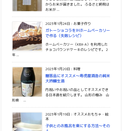
からお米が届きました。 ふるさと納税は
お米が ...
2023年1月24日
:
お菓子作り
ガトーショコラをIHホームベーカリー
で作る（失敗レシピ）
ホームベーカリー（KBX-A）を利用した
チョコパウンドケーキのレシピです。 2
年 ...
2023年1月20日
:
料理
贈答品にオススメ〜寿虎屋酒造の純米
大吟醸生酒
内祝いやお祝いの品としてオススメでき
る日本酒を紹介します。 山形の極み 山
形県 ...
2023年1月19日
:
オススメおもちゃ・絵
本
子供とのお風呂を楽にする方法〜その