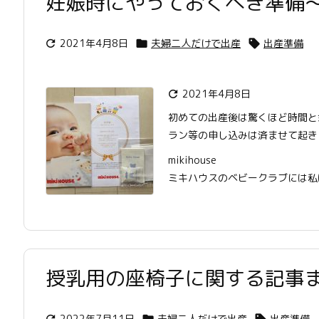
妊娠時にやっておくべき準備
2021年4月8日
夫婦二人だけで出産
出産準備



2021年4月8日

初めての出産後は驚くほど時間と
ラン等の申し込みは済ませて起き
mikihouse
ミキハウスのベビークラブには私は
授乳用の座椅子に関する記事
2022年7月11日
夫婦二人だけで出産
出産準備


