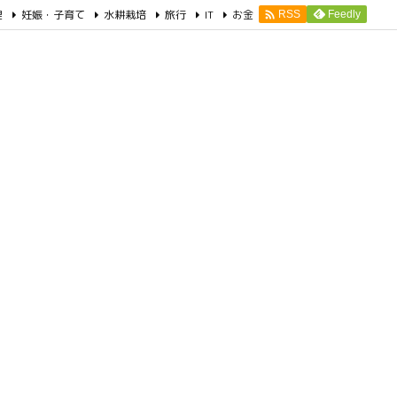
理
妊娠・子育て
水耕栽培
旅行
IT
お金

Feedly
RSS