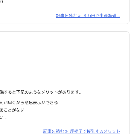
..
記事を読む
８万円で出産準備 ...
備すると下記のようなメリットがあります。
んが早くから意思表示ができる
ることがない
...
記事を読む
座椅子で授乳するメリット