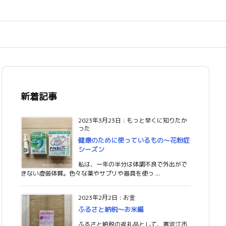
新着記事
2023年3月23日
:
もっと早くに知りたか
った
健康のために使っているもの〜花粉症
シーズン
私は、一年の半分は体調不良で外出がで
きない虚弱体質。色々な薬やサプリや器具を使っ ...
2023年2月2日
:
お金
ふるさと納税〜お米編
ふるさと納税の返礼品として、寒河江市