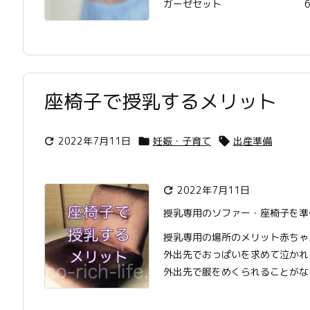
ガーゼセット 60 .
座椅子で授乳するメリット
2022年7月11日
妊娠・子育て
出産準備



2022年7月11日

授乳専用のソファー・座椅子を準
授乳専用の場所のメリット赤ちゃ
外出先でおっぱいを求めて泣かれ
外出先で服をめくられることがない 