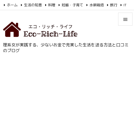
/AdSenseの自動広告コード
ホーム
生活の知恵
料理
妊娠・子育て
水耕栽培
旅行
IT
お金

Feedly
RSS


メニュ
理系女が実践する、少ないお金で充実した生活を送る方法と口コミ

のブログ
サイド

前へ

次へ

検索