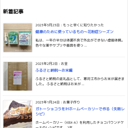
新着記事
2023年3月23日
:
もっと早くに知りたかった
健康のために使っているもの〜花粉症シーズン
私は、一年の半分は体調不良で外出ができない虚弱体質。
色々な薬やサプリや器具を使っ ...
2023年2月2日
:
お金
ふるさと納税〜お米編
ふるさと納税の返礼品として、寒河江市からお米が届きま
した。 ふるさと納税はお米が ...
2023年1月24日
:
お菓子作り
ガトーショコラをIHホームベーカリーで作る（失敗レ
シピ）
ホームベーカリー（KBX-A）を利用したチョコパウンドケ
ーキのレシピです。 2年 ...