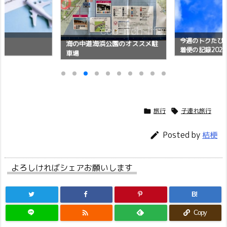
今週のトクたび
海の中道海浜公園のオススメ駐
着便の記録202
車場
旅行
子連れ旅行


Posted by

桔梗
よろしければシェアお願いします
B!

Copy