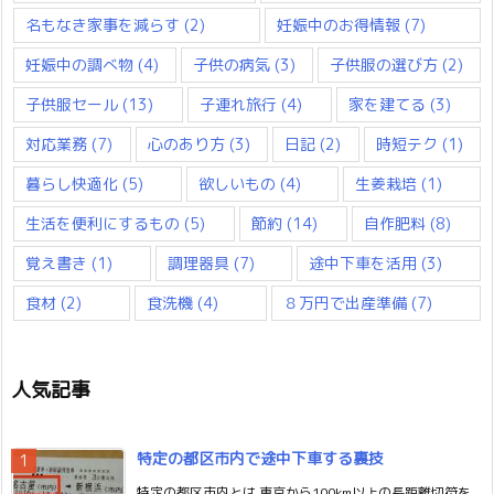
名もなき家事を減らす
(2)
妊娠中のお得情報
(7)
妊娠中の調べ物
(4)
子供の病気
(3)
子供服の選び方
(2)
子供服セール
(13)
子連れ旅行
(4)
家を建てる
(3)
対応業務
(7)
心のあり方
(3)
日記
(2)
時短テク
(1)
暮らし快適化
(5)
欲しいもの
(4)
生姜栽培
(1)
生活を便利にするもの
(5)
節約
(14)
自作肥料
(8)
覚え書き
(1)
調理器具
(7)
途中下車を活用
(3)
食材
(2)
食洗機
(4)
８万円で出産準備
(7)
人気記事
特定の都区市内で途中下車する裏技
特定の都区市内とは 東京から100km以上の長距離切符を