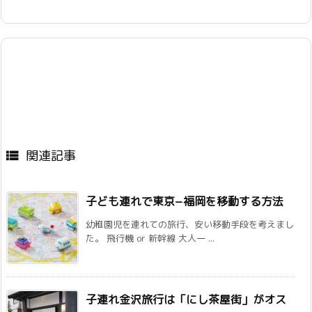
関連記事

子ども連れで東京−福岡を移動する方法
幼稚園児を連れての旅行、安い移動手段を考えまし
た。 飛行機 or 新幹線 大人一 ...
子連れ金沢旅行は「にし茶屋街」がオス